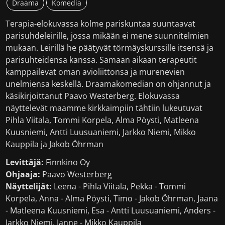
Draama
Komedia
Terapia-elokuvassa kolme pariskuntaa suuntaavat
parisuhdeleirille, jossa mikään ei mene suunnitelmien
mukaan. Leirillä he päätyvät törmäyskurssille itsensä ja
parisuhteidensa kanssa. Samaan aikaan terapeutit
kamppailevat oman avioliittonsa ja murenevien
unelmiensa keskellä. Draamakomedian on ohjannut ja
käsikirjoittanut Paavo Westerberg. Elokuvassa
näyttelevät maamme kirkkaimpiin tähtiin lukeutuvat
Pihla Viitala, Tommi Korpela, Alma Pöysti, Matleena
Kuusniemi, Antti Luusuaniemi, Jarkko Niemi, Mikko
Kauppila ja Jakob Öhrman
Levittäjä:
Finnkino Oy
Ohjaaja:
Paavo Westerberg
Näyttelijät:
Leena - Pihla Viitala, Pekka - Tommi
Korpela, Anna - Alma Pöysti, Timo - Jakob Öhrman, Jaana
- Matleena Kuusniemi, Esa - Antti Luusuaniemi, Anders -
Jarkko Niemi, Janne - Mikko Kauppila