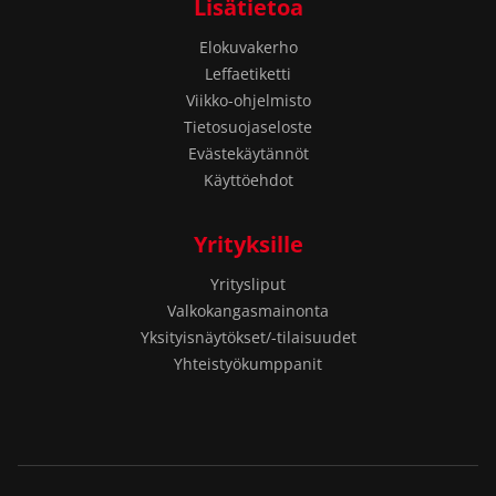
Lisätietoa
Elokuvakerho
Leffaetiketti
Viikko-ohjelmisto
Tietosuojaseloste
Evästekäytännöt
Käyttöehdot
Yrityksille
Yritysliput
Valkokangasmainonta
Yksityisnäytökset/-tilaisuudet
Yhteistyökumppanit