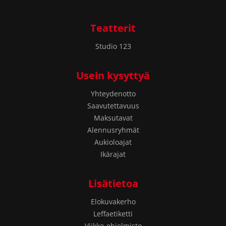
Teatterit
Studio 123
Usein kysyttyä
Yhteydenotto
Saavutettavuus
Maksutavat
Alennusryhmät
Aukioloajat
Ikärajat
Lisätietoa
Elokuvakerho
Leffaetiketti
Viikko-ohjelmisto