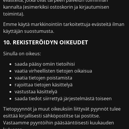
evästeitä, jotka ovat tarpeen palvelun toiminnan
kannalta (esimerkiksi ostoskorin ja kirjautumisen
toiminta).
Emme käytä markkinointiin tarkoitettuja evästeitä ilman
käyttäjän suostumusta.
10. REKISTERÖIDYN OIKEUDET
Sinulla on oikeus:
saada pääsy omiin tietoihisi
vaatia virheellisten tietojen oikaisua
vaatia tietojen poistamista
rajoittaa tietojen käsittelyä
vastustaa käsittelyä
saada tiedot siirrettyä järjestelmästä toiseen
Tietopyynnöt ja muut oikeuksiin liittyvät pyynnöt tulee
esittää kirjallisesti sähköpostitse tai postitse.
Vastaamme pyyntöihin pääsääntöisesti kuukauden