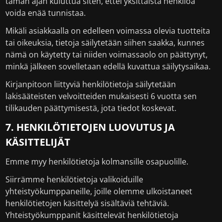
tämän ajan kuluttua siten, ettei yksittäistä henkilöä
voida enää tunnistaa.
Mikäli asiakkaalla on edelleen voimassa olevia tuotteita
tai oikeuksia, tietoja säilytetään siihen saakka, kunnes
nämä on käytetty tai niiden voimassaolo on päättynyt,
minkä jälkeen sovelletaan edellä kuvattua säilytysaikaa.
Kirjanpitoon liittyviä henkilötietoja säilytetään
lakisääteisten velvoitteiden mukaisesti 6 vuotta sen
tilikauden päättymisestä, jota tiedot koskevat.
7. HENKILÖTIETOJEN LUOVUTUS JA
KÄSITTELIJÄT
Emme myy henkilötietoja kolmansille osapuolille.
Siirrämme henkilötietoja valikoiduille
yhteistyökumppaneille, joille olemme ulkoistaneet
henkilötietojen käsittelyä sisältäviä tehtäviä.
Yhteistyökumppanit käsittelevät henkilötietoja