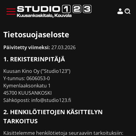
Tietosuojaseloste
Päivitetty viimeksi:
27.03.2026
1. REKISTERINPITÄJÄ
Kuusan Kino Oy (”Studio123”)
Y-tunnus: 0606053-0
Kymenlaaksonkatu 1
45700 KUUSANKOSKI
Sähköposti: info@studio123.fi
2. HENKILÖTIETOJEN KÄSITTELYN
TARKOITUS
Käsittelemme henkilötietoja seuraaviin tarkoituksiin: