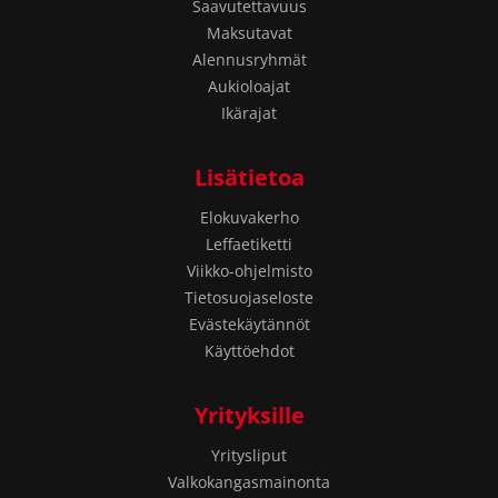
Saavutettavuus
Maksutavat
Alennusryhmät
Aukioloajat
Ikärajat
Lisätietoa
Elokuvakerho
Leffaetiketti
Viikko-ohjelmisto
Tietosuojaseloste
Evästekäytännöt
Käyttöehdot
Yrityksille
Yritysliput
Valkokangasmainonta