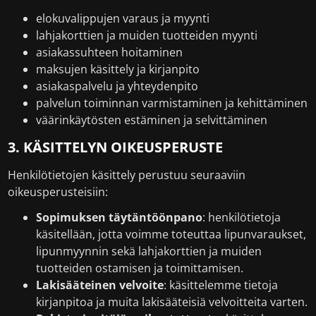
elokuvalippujen varaus ja myynti
lahjakorttien ja muiden tuotteiden myynti
asiakassuhteen hoitaminen
maksujen käsittely ja kirjanpito
asiakaspalvelu ja yhteydenpito
palvelun toiminnan varmistaminen ja kehittäminen
väärinkäytösten estäminen ja selvittäminen
3. KÄSITTELYN OIKEUSPERUSTE
Henkilötietojen käsittely perustuu seuraaviin
oikeusperusteisiin:
Sopimuksen täytäntöönpano
: henkilötietoja
käsitellään, jotta voimme toteuttaa lipunvaraukset,
lipunmyynnin sekä lahjakorttien ja muiden
tuotteiden ostamisen ja toimittamisen.
Lakisääteinen velvoite
: käsittelemme tietoja
kirjanpitoa ja muita lakisääteisiä velvoitteita varten.