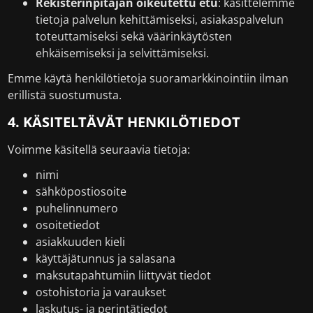
Rekisterinpitäjän oikeutettu etu
: käsittelemme
tietoja palvelun kehittämiseksi, asiakaspalvelun
toteuttamiseksi sekä väärinkäytösten
ehkäisemiseksi ja selvittämiseksi.
Emme käytä henkilötietoja suoramarkkinointiin ilman
erillistä suostumusta.
4. KÄSITELTÄVÄT HENKILÖTIEDOT
Voimme käsitellä seuraavia tietoja:
nimi
sähköpostiosoite
puhelinnumero
osoitetiedot
asiakkuuden kieli
käyttäjätunnus ja salasana
maksutapahtumiin liittyvät tiedot
ostohistoria ja varaukset
laskutus- ja perintätiedot