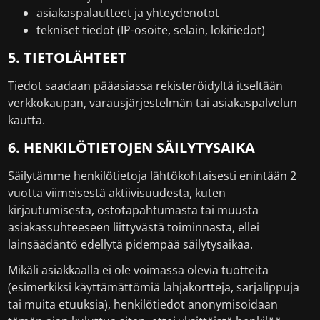
asiakaspalautteet ja yhteydenotot
tekniset tiedot (IP-osoite, selain, lokitiedot)
5. TIETOLÄHTEET
Tiedot saadaan pääasiassa rekisteröidyltä itseltään
verkkokaupan, varausjärjestelmän tai asiakaspalvelun
kautta.
6. HENKILÖTIETOJEN SÄILYTYSAIKA
Säilytämme henkilötietoja lähtökohtaisesti enintään 2
vuotta viimeisestä aktiivisuudesta, kuten
kirjautumisesta, ostotapahtumasta tai muusta
asiakassuhteeseen liittyvästä toiminnasta, ellei
lainsäädäntö edellytä pidempää säilytysaikaa.
Mikäli asiakkaalla ei ole voimassa olevia tuotteita
(esimerkiksi käyttämättömiä lahjakortteja, sarjalippuja
tai muita etuuksia), henkilötiedot anonymisoidaan