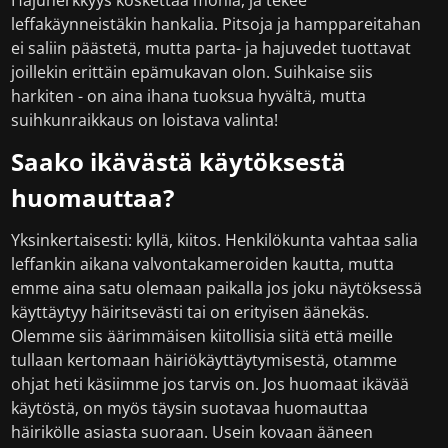
Hajuherkkyys koskettaa monia, ja tekee
leffakäynneistäkin hankalia. Pitsoja ja hamppareitahan
ei saliin päästetä, mutta parta- ja hajuvedet tuottavat
joillekin erittäin epämukavan olon. Suihkaise siis
harkiten - on aina ihana tuoksua hyvältä, mutta
suihkunraikkaus on loistava valinta!
Saako ikävästä käytöksestä
huomauttaa?
Yksinkertaisesti: kyllä, kiitos. Henkilökunta vahtaa salia
leffankin aikana valvontakameroiden kautta, mutta
emme aina satu olemaan paikalla jos joku näytöksessä
käyttäytyy häiritsevästi tai on erityisen äänekäs.
Olemme siis äärimmäisen kiitollisia siitä että meille
tullaan kertomaan häiriökäyttäytymisestä, otamme
ohjat heti käsiimme jos tarvis on. Jos huomaat ikävää
käytöstä, on myös täysin suotavaa huomauttaa
häirikölle asiasta suoraan. Usein kovaan ääneen