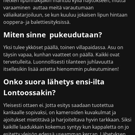
hetken lipunhakijakin mahtuu kyllä näytökseen, mutta
varaaminen auttaa meitä varautumaan
väliaikatarjoiluun, se kun kuuluu jokaisen lipun hintaan
ooppera- ja balettiesityksissä.
Miten sinne pukeudutaan?
Yksi tulee ykköset päällä, toinen villapaidassa. Asu on
täysin vapaa, kunhan vaatteet on päällä. Kaikki ovat
tervetulleita. Luonnollisesti tilanteen juhlavuutta
itsellesikin lisää astetta hienommin pukeutuminen!
Onko suora lähetys ensi-ilta
Lontoossakin?
Yleisesti ottaen ei. Jotta esitys saadaan tuotettua
kankaalle sopivaksi, on kameroiden kuvakulmat ja
ajoitukset mietittävä ja harjoiteltava hyvin tarkkaan. Siksi
kaikille laadukkain kokemus syntyy kun kappaletta on jo
esitetty yleisön edessä useamman kerran. Lähetyksen