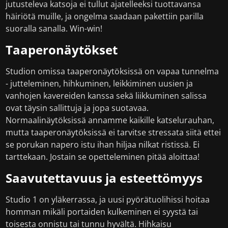
jutusteleva katsoja ei tullut ajatelleeksi tuottavansa
häiriötä muille, ja ongelma saadaan pakettiin parilla
suoralla sanalla. Win-win!
Taaperonäytökset
Studion omissa taaperonäytöksissä on vapaa tunnelma
- jutteleminen, hihkuminen, leikkiminen uusien ja
vanhojen kavereiden kanssa sekä liikkuminen salissa
ovat täysin sallittuja ja jopa suotavaa.
Normaalinäytöksissä annamme kaikille katselurauhan,
mutta taaperonäytöksissä ei tarvitse stressata siitä ettei
se porukan napero istu ihan hiljaa nilkat ristissä. Ei
tarttekaan. Jostain se opetteleminen pitää aloittaa!
Saavutettavuus ja esteettömyys
Studio 1 on yläkerrassa, ja uusi pyörätuolihissi hoitaa
homman mikäli portaiden kulkeminen ei syystä tai
toisesta onnistu tai tunnu hyvältä. Hihkaisu