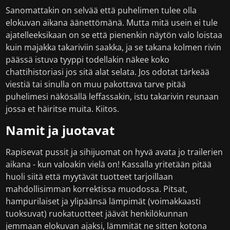
Sanomattakin on selvää että puhelimen tulee olla
elokuvan aikana äänettömänä. Mutta mitä usein ei tule
ajatelleeksikaan on se että pienenkin näytön valo loistaa
kuin majakka takariviin saakka, ja se takana kolmen rivin
päässä istuva tyyppi todellakin näkee koko
chattihistoriasi jos sitä alat selata. Jos odotat tärkeää
viestiä tai sinulla on muu pakottava tarve pitää
puhelimesi näkösällä leffassakin, istu takarivin reunaan
jossa et häiritse muita. Kiitos.
Namit ja juotavat
Rapisevat pussit ja sihijuomat on hyvä avata jo trailerien
aikana - kun valoakin vielä on! Kassalla yritetään pitää
huoli siitä että myytävät tuotteet tarjoillaan
mahdollisimman korrektissa muodossa. Pitsat,
hampurilaiset ja ylipäänsä lämpimät (voimakkaasti
tuoksuvat) ruokatuotteet jäävät henkilökunnan
jemmaan elokuvan ajaksi, lämmität ne sitten kotona