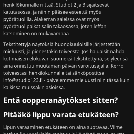
henkilökunnalle riittää. Studiot 2 ja 3 sijaitsevat
katutasossa, ja niihin pääsee esteettä myös
pyörätuolilla. Alakerran saleissa ovat myös
pyörätuolipaikat salin takaosassa, joten leffan
katsominen on mukavampaa.
Tekstitettyjä näytöksiä huonokuuloisille järjestetään
mieluusti, ja pienestäkin toiveesta. Jos haluaisit nähdä
kotimaisen elokuvan suomeksi tekstitettynä, se yleensä
aina onnistuu muutaman päivän varoitusajalla. Kerro
toiveestasi henkilökunnalle tai sähköpostitse
info@studio123.fi - palvelemme mieluusti niin tässä kuin
kaikissa muissakin asioissa.
Entä oopperanäytökset sitten?
Pitääkö lippu varata etukäteen?
Lipun varaaminen etukäteen on aina suotavaa. Viime