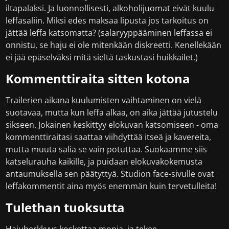
iltapalaksi. Ja luonnollisesti, alkoholijuomat eivät kuulu
leffasaliin. Miksi edes maksaa lipusta jos tarkoitus on
jättää leffa katsomatta? (salaryyppääminen leffassa ei
onnistu, se haju ei ole mitenkään diskreetti. Kenellekään
ei jää epäselväksi mitä sieltä taskustasi huikkailet.)
Kommenttiraita sitten kotona
Trailerien aikana kuulumisten vaihtaminen on vielä
suotavaa, mutta kun leffa alkaa, on aika jättää jutustelu
sikseen. Jokainen keskittyy elokuvan katsomiseen - oma
kommenttiraitasi saattaa viihdyttää itseä ja kavereita,
mutta muuta salia se vain potuttaa. Suokaamme siis
katselurauha kaikille, ja puidaan elokuvakokemusta
antaumuksella sen päätyttyä. Studion face-sivulle ovat
leffakommentit aina myös enemmän kuin tervetulleita!
Tulethan tuoksutta