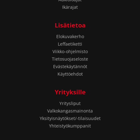
Ikärajat
Lisätietoa
Elokuvakerho
Leffaetiketti
Viikko-ohjelmisto
Tietosuojaseloste
Evästekäytännöt
Käyttöehdot
Yrityksille
Yritysliput
Valkokangasmainonta
Yksityisnäytökset/-tilaisuudet
Yhteistyökumppanit