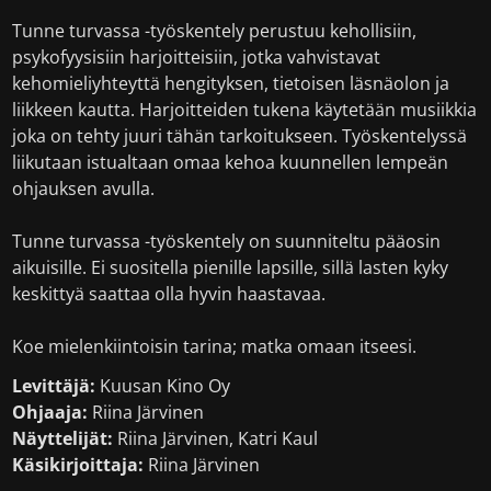
Tunne turvassa -työskentely perustuu kehollisiin,
psykofyysisiin harjoitteisiin, jotka vahvistavat
kehomieliyhteyttä hengityksen, tietoisen läsnäolon ja
liikkeen kautta. Harjoitteiden tukena käytetään musiikkia
joka on tehty juuri tähän tarkoitukseen. Työskentelyssä
liikutaan istualtaan omaa kehoa kuunnellen lempeän
ohjauksen avulla.
Tunne turvassa -työskentely on suunniteltu pääosin
aikuisille. Ei suositella pienille lapsille, sillä lasten kyky
keskittyä saattaa olla hyvin haastavaa.
Koe mielenkiintoisin tarina; matka omaan itseesi.
Levittäjä:
Kuusan Kino Oy
Ohjaaja:
Riina Järvinen
Näyttelijät:
Riina Järvinen, Katri Kaul
Käsikirjoittaja:
Riina Järvinen