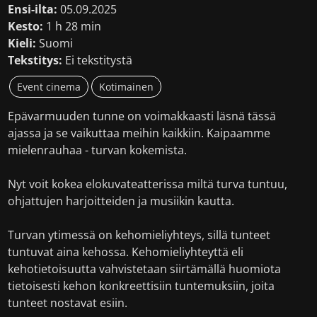
Ensi-ilta:
05.09.2025
Kesto:
1 h 28 min
Kieli:
Suomi
Tekstitys:
Ei tekstitystä
Event cinema
Kotimainen
Epävarmuuden tunne on voimakkaasti läsnä tässä
ajassa ja se vaikuttaa meihin kaikkiin. Kaipaamme
mielenrauhaa - turvan kokemista.
Nyt voit kokea elokuvateatterissa miltä turva tuntuu,
ohjattujen harjoitteiden ja musiikin kautta.
Turvan ytimessä on kehomieliyhteys, sillä tunteet
tuntuvat aina kehossa. Kehomieliyhteyttä eli
kehotietoisuutta vahvistetaan siirtämällä huomiota
tietoisesti kehon konkreettisiin tuntemuksiin, joita
tunteet nostavat esiin.