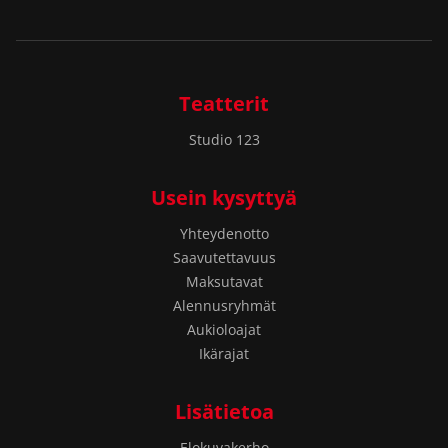
Teatterit
Studio 123
Usein kysyttyä
Yhteydenotto
Saavutettavuus
Maksutavat
Alennusryhmät
Aukioloajat
Ikärajat
Lisätietoa
Elokuvakerho