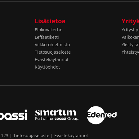
Lisätietoa
Yrityk
Elokuvakerho
Yrityslip
Leffaetiketti
Valkoka
Viikko-ohjelmisto
Yksityis
Tietosuojaseloste
Yhteist
Evästekäytännöt
Käyttöehdot
 123 |
Tietosuojaseloste
|
Evästekäytännöt