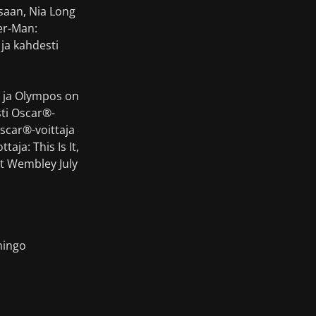
saan, Nia Long
er-Man:
ja kahdesti
y ja Olympos on
sti Oscar®-
scar®-voittaja
ja: This Is It,
 at Wembley July
mingo