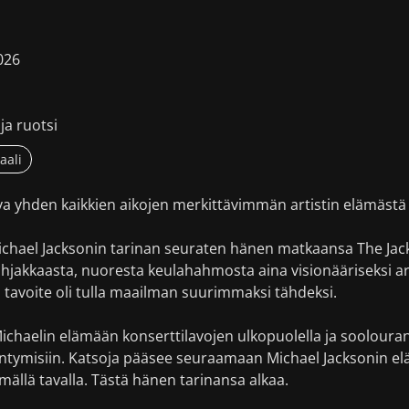
026
ja ruotsi
aali
a yhden kaikkien aikojen merkittävimmän artistin elämästä 
ichael Jacksonin tarinan seuraten hänen matkaansa The Jac
akkaasta, nuoresta keulahahmosta aina visionääriseksi arti
tavoite oli tulla maailman suurimmaksi tähdeksi.
Michaelin elämään konserttilavojen ulkopuolella ja sooloura
intymisiin. Katsoja pääsee seuraamaan Michael Jacksonin el
llä tavalla. Tästä hänen tarinansa alkaa.