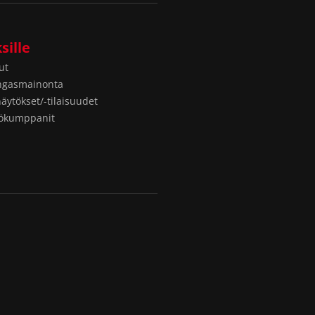
sille
ut
ngasmainonta
näytökset/-tilaisuudet
yökumppanit