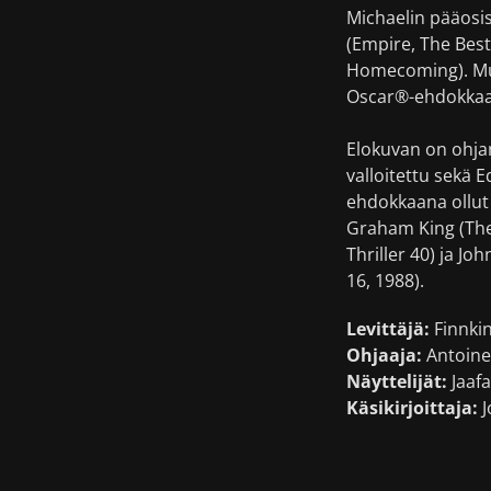
Michaelin pääosi
(Empire, The Best
Homecoming). Muk
Oscar®-ehdokkaan
Elokuvan on ohja
valloitettu sekä 
ehdokkaana ollut 
Graham King (The 
Thriller 40) ja Jo
16, 1988).
Levittäjä:
Finnki
Ohjaaja:
Antoine
Näyttelijät:
Jaafa
Käsikirjoittaja:
J