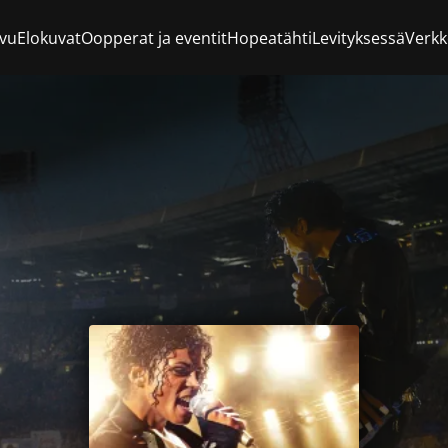
ivu
Elokuvat
Oopperat ja eventit
Hopeatähti
Levityksessä
Verk