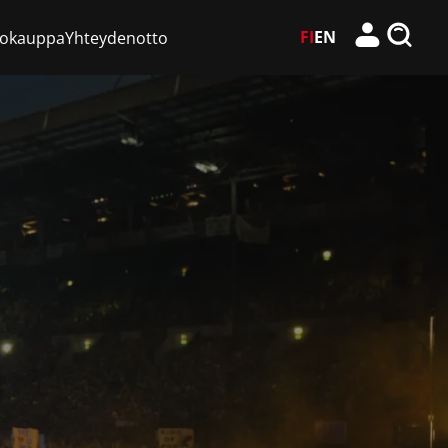
FI
EN
kokauppa
Yhteydenotto