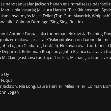
ssa nähdään Jaafar Jackson hänen ensimmäisessä pääroolis
 Man -elokuvasarja) ja Laura Harrier (BlacKkKlansman, Spid
ana ovat myös Miles Teller (Top Gun: Maverick, Whiplash) 
a ollut Colman Domingo (Sing Sing, Rustin).
nnut Antoine Fuqua, joka tunnetaan elokuvista Training Da
Equalizer-elokuvasarjasta. Käsikirjoituksen on laatinut kolme
John Logan (Gladiator, Lentäjä). Elokuvan ovat tuottaneet O
Departed, Bohemian Rhapsody), John Branca (vastaava tuotta
hn McClain (vastaava tuottaja: This Is It, Michael Jackson Live
no Oy
 Fuqua
r Jackson, Nia Long, Laura Harrier, Miles Teller, Colman Do
ohn Logan