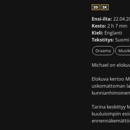
Ensi-ilta:
22.04.2
Kesto:
2 h 7 min
Kieli:
Englanti
Tekstitys:
Suomi 
Draama
Musik
Michael on elokuv
Elokuva kertoo M
uskomattoman lahj
kunnianhimoinen 
Tarina keskittyy 
kuuluisimpiin esi
ennennäkemättömä