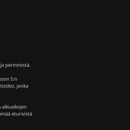
ja perinnöstä.
kson 5:n
stiksi, jonka
n alkuaikojen
ämää eturivistä