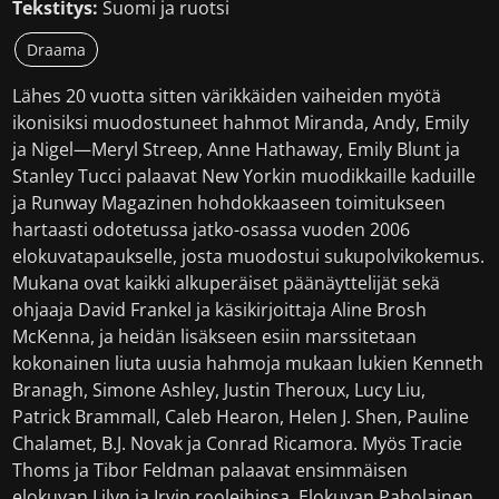
Tekstitys:
Suomi ja ruotsi
Draama
Lähes 20 vuotta sitten värikkäiden vaiheiden myötä
ikonisiksi muodostuneet hahmot Miranda, Andy, Emily
ja Nigel—Meryl Streep, Anne Hathaway, Emily Blunt ja
Stanley Tucci palaavat New Yorkin muodikkaille kaduille
ja Runway Magazinen hohdokkaaseen toimitukseen
hartaasti odotetussa jatko-osassa vuoden 2006
elokuvatapaukselle, josta muodostui sukupolvikokemus.
Mukana ovat kaikki alkuperäiset päänäyttelijät sekä
ohjaaja David Frankel ja käsikirjoittaja Aline Brosh
McKenna, ja heidän lisäkseen esiin marssitetaan
kokonainen liuta uusia hahmoja mukaan lukien Kenneth
Branagh, Simone Ashley, Justin Theroux, Lucy Liu,
Patrick Brammall, Caleb Hearon, Helen J. Shen, Pauline
Chalamet, B.J. Novak ja Conrad Ricamora. Myös Tracie
Thoms ja Tibor Feldman palaavat ensimmäisen
elokuvan Lilyn ja Irvin rooleihinsa. Elokuvan Paholainen