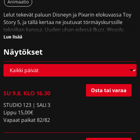
Animaatio
Lelut tekevät paluun Disneyn ja Pixarin elokuvassa Toy
Story 5, ja tällä kertaa ne joutuvat törmäyskurssille
tekniikan kanssa. Uuden uhan edessä Buzz, Woody,
Jessie ja muu jengi joutuvat paiskimaan hommia monin
Lue lisää
verroin lelujen ja laitteiden käydessä kamppailua lasten
Näytökset
leikkiajasta. Elokuvan on ohjannut Andrew Stanton
apulaisohjaajanaan Kenna Harris ja tuottanut Lindsey
Collins, ja se saa ensi-iltansa elokuvateattereissa kesällä
2026.
Levittäjä:
Disney FI / WDS
Osta tai varaa
SU 9.8. KLO 16.30
Ohjaaja:
Andrew Stanton, Kenna Harris
STUDIO 123 | SALI 3
Lippu 15,00€
Vapaat paikat 82/82