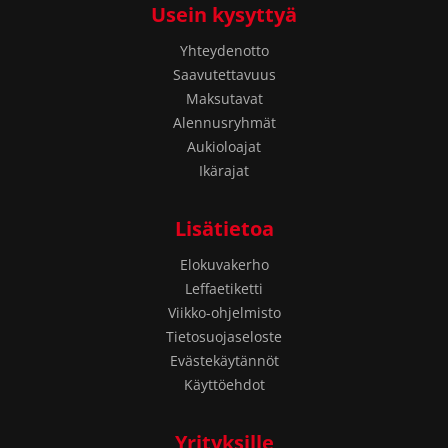
Usein kysyttyä
Yhteydenotto
Saavutettavuus
Maksutavat
Alennusryhmät
Aukioloajat
Ikärajat
Lisätietoa
Elokuvakerho
Leffaetiketti
Viikko-ohjelmisto
Tietosuojaseloste
Evästekäytännöt
Käyttöehdot
Yrityksille