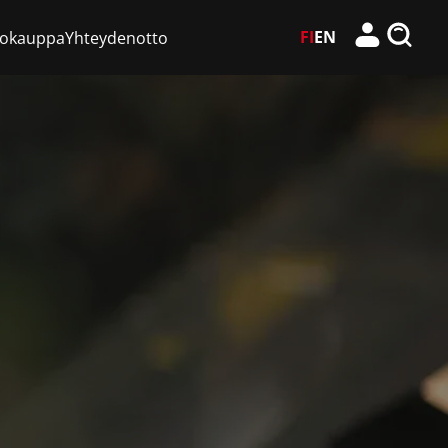
FI
EN
kokauppa
Yhteydenotto