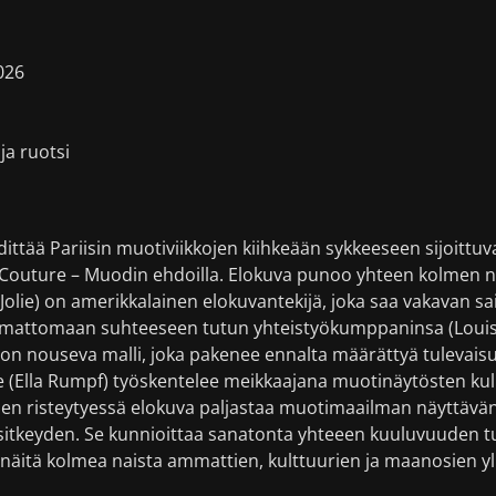
026
ja ruotsi
dittää Pariisin muotiviikkojen kiihkeään sykkeeseen sijoittuv
outure – Muodin ehdoilla. Elokuva punoo yhteen kolmen na
Jolie) on amerikkalainen elokuvantekijä, joka saa vakavan s
amattomaan suhteeseen tutun yhteistyökumppaninsa (Louis 
 on nouseva malli, joka pakenee ennalta määrättyä tulevaisu
 (Ella Rumpf) työskentelee meikkaajana muotinäytösten kul
den risteytyessä elokuva paljastaa muotimaailman näyttävän
n sitkeyden. Se kunnioittaa sanatonta yhteeen kuuluvuuden t
/näitä kolmea naista ammattien, kulttuurien ja maanosien yli