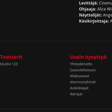
Levittäjä:
Cinema
Ohjaaja:
Alice W
Näyttelijät:
Angel
Käsikirjoittaja:
A
Teatterit
Usein kysyttyä
Studio 123
Yhteydenotto
Saavutettavuus
Maksutavat
Alennusryhmät
Aukioloajat
Ikärajat