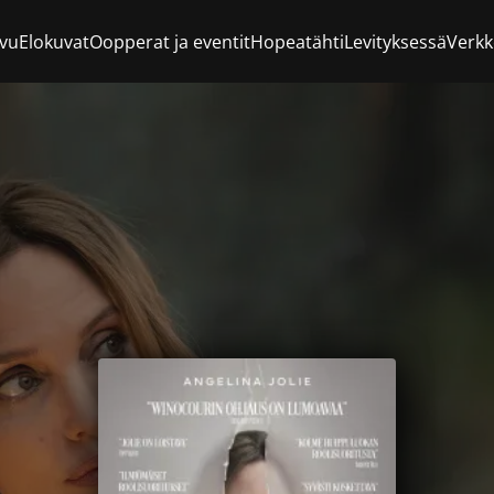
ivu
Elokuvat
Oopperat ja eventit
Hopeatähti
Levityksessä
Verk