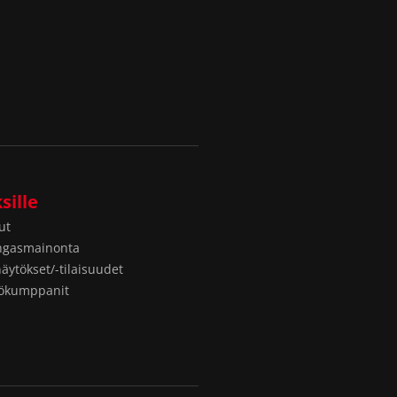
sille
ut
ngasmainonta
näytökset/-tilaisuudet
yökumppanit