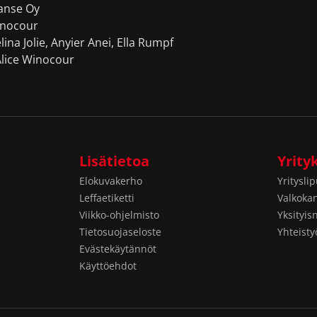
nse Oy
inocour
ina Jolie, Anyier Anei, Ella Rumpf
lice Winocour
Lisätietoa
Yrityk
Elokuvakerho
Yrityslip
Leffaetiketti
Valkoka
Viikko-ohjelmisto
Yksityis
Tietosuojaseloste
Yhteist
Evästekäytännöt
Käyttöehdot