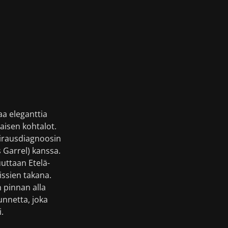
aa eleganttia
isen kohtalot.
airausdiagnoosin
Garrel) kanssa.
uttaan Etelä-
issien takana.
 pinnan alla
unnetta, joka
.