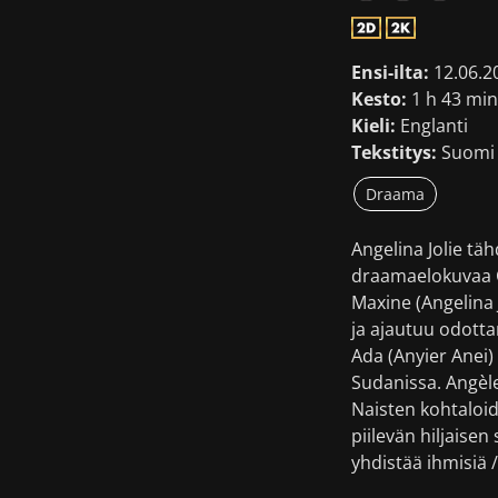
Ensi-ilta:
12.06.2
Kesto:
1 h 43 min
Kieli:
Englanti
Tekstitys:
Suomi 
Draama
Angelina Jolie täh
draamaelokuvaa C
Maxine (Angelina 
ja ajautuu odott
Ada (Anyier Anei)
Sudanissa. Angèle
Naisten kohtaloi
piilevän hiljaise
yhdistää ihmisiä 