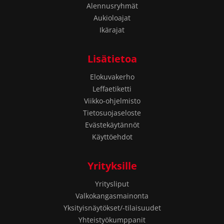
Alennusryhmät
Aukioloajat
Ikärajat
Lisätietoa
Elokuvakerho
Leffaetiketti
Viikko-ohjelmisto
Tietosuojaseloste
Evästekäytännöt
Käyttöehdot
Yrityksille
Yritysliput
Valkokangasmainonta
Yksityisnäytökset/-tilaisuudet
Yhteistyökumppanit