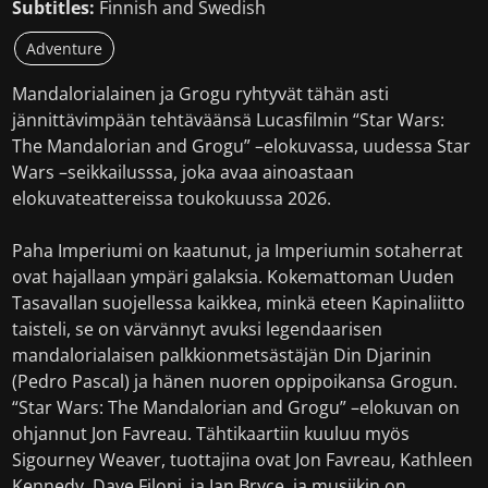
Subtitles:
Finnish and Swedish
Adventure
Mandalorialainen ja Grogu ryhtyvät tähän asti
jännittävimpään tehtäväänsä Lucasfilmin “Star Wars:
The Mandalorian and Grogu” –elokuvassa, uudessa Star
Wars –seikkailusssa, joka avaa ainoastaan
elokuvateattereissa toukokuussa 2026.
Paha Imperiumi on kaatunut, ja Imperiumin sotaherrat
ovat hajallaan ympäri galaksia. Kokemattoman Uuden
Tasavallan suojellessa kaikkea, minkä eteen Kapinaliitto
taisteli, se on värvännyt avuksi legendaarisen
mandalorialaisen palkkionmetsästäjän Din Djarinin
(Pedro Pascal) ja hänen nuoren oppipoikansa Grogun.
“Star Wars: The Mandalorian and Grogu” –elokuvan on
ohjannut Jon Favreau. Tähtikaartiin kuuluu myös
Sigourney Weaver, tuottajina ovat Jon Favreau, Kathleen
Kennedy, Dave Filoni, ja Ian Bryce, ja musiikin on