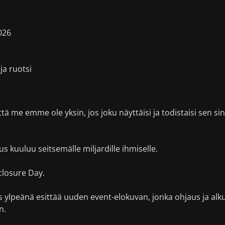
026
ja ruotsi
 että me emme ole yksin, jos joku näyttäisi ja todistaisi sen sin
s kuuluu seitsemälle miljardille ihmiselle.
closure Day.
s ylpeänä esittää uuden event-elokuvan, jonka ohjaus ja alk
n.