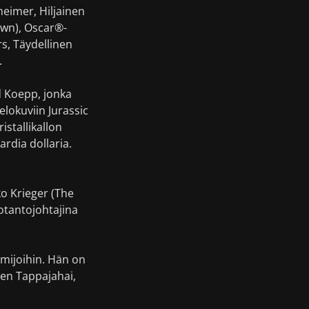
eimer, Hiljainen
own), Oscar®-
s, Täydellinen
.
d Koepp, jonka
elokuviin Jurassic
istallikallon
rdia dollaria.
o Krieger (The
otantojohtajina
imijoihin. Hän on
ten Tappajahai,