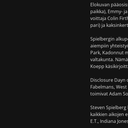
Elokuvan pääosis
paikka), Emmy- ja
voittaja Colin Fi
pari) ja kaksink
Spielbergin alkup
aiempiin yhteisty
Park, Kadonnut ma
valtakunta. Nämä 
Koepp käsikirjoit
Disclosure Dayn 
Fabelmans, West S
toimivat Adam So
Steven Spielberg 
kaikkien aikojen 
E.T., Indiana Jone