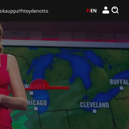
FI
EN
kokauppa
Yhteydenotto