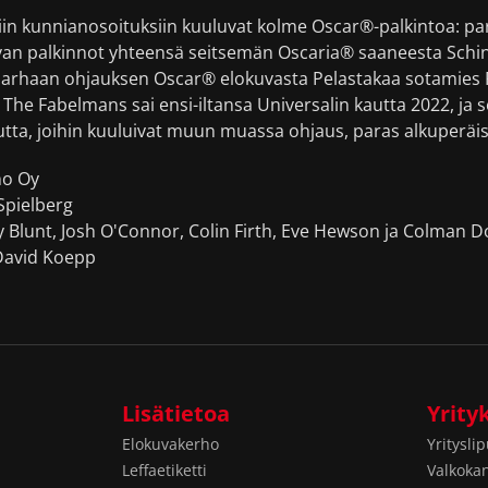
iin kunnianosoituksiin kuuluvat kolme Oscar®-palkintoa: p
an palkinnot yhteensä seitsemän Oscaria® saaneesta Schindl
parhaan ohjauksen Oscar® elokuvasta Pelastakaa sotamies
The Fabelmans sai ensi-iltansa Universalin kautta 2022, ja 
ta, joihin kuuluivat muun muassa ohjaus, paras alkuperäisk
no Oy
Spielberg
 Blunt, Josh O'Connor, Colin Firth, Eve Hewson ja Colman 
avid Koepp
Lisätietoa
Yrityk
Elokuvakerho
Yrityslip
Leffaetiketti
Valkoka