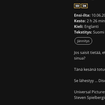
Ensi-ilta:
10.06.2
Kesto:
2 h 26 min
Kieli:
Englanti
Tekstitys:
Suomi 
Jännitys
Jos saisit tietää,
sinua?
Tänä kesänä totuu
Se lähestyy … Dis
Universal Picture
Steven Spielbergi