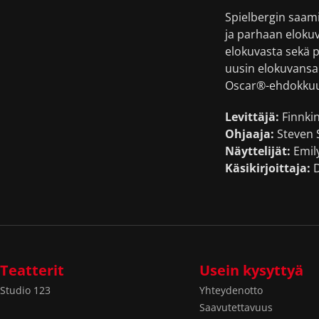
Spielbergin saam
ja parhaan elokuv
elokuvasta sekä 
uusin elokuvansa 
Oscar®-ehdokkuut
Levittäjä:
Finnki
Ohjaaja:
Steven 
Näyttelijät:
Emily
Käsikirjoittaja:
D
Teatterit
Usein kysyttyä
Studio 123
Yhteydenotto
Saavutettavuus