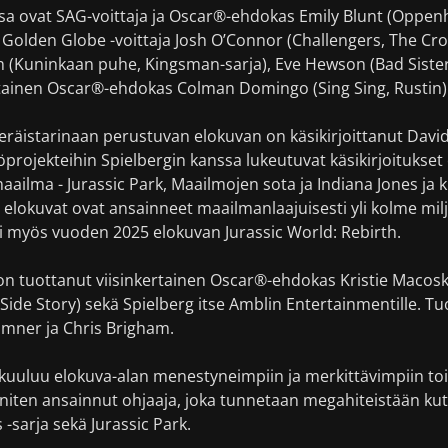
sa ovat SAG-voittaja ja Oscar®-ehdokas Emily Blunt (Oppenh
 Golden Globe -voittaja Josh O’Connor (Challengers, The Cr
rth (Kuninkaan puhe, Kingsman-sarja), Eve Hewson (Bad Sister
ertainen Oscar®-ehdokas Colman Domingo (Sing Sing, Rustin)
eräistarinaan perustuvan elokuvan on käsikirjoittanut Davi
öprojekteihin Spielbergin kanssa lukeutuvat käsikirjoitukset 
ailma - Jurassic Park, Maailmojen sota ja Indiana Jones ja kr
elokuvat ovat ansainneet maailmanlaajuisesti yli kolme milja
ti myös vuoden 2025 elokuvan Jurassic World: Rebirth.
on tuottanut viisinkertainen Oscar®-ehdokas Kristie Macosk
ide Story) sekä Spielberg itse Amblin Entertainmentille. Tu
mner ja Chris Brigham.
kuuluu elokuva-alan menestyneimpiin ja merkittävimpiin to
eniten ansainnut ohjaaja, joka tunnetaan megahiteistään ku
s -sarja sekä Jurassic Park.