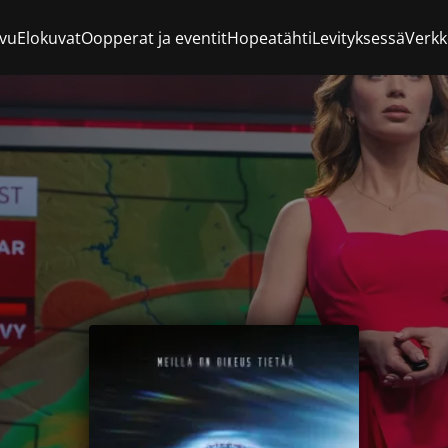
ivu
Elokuvat
Oopperat ja eventit
Hopeatähti
Levityksessä
Verk