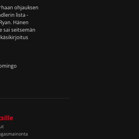
arhaan ohjauksen
erin lista -
 Ryan. Hänen
se sai seitsemän
äsikirjoitus
Domingo
sille
ut
ngasmainonta