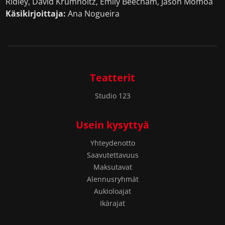
Ridley, David Krumholtz, Emily Beecham, Jason Momoa
Käsikirjoittaja:
Ana Nogueira
Teatterit
Studio 123
Usein kysyttyä
Yhteydenotto
Saavutettavuus
Maksutavat
Alennusryhmät
Aukioloajat
Ikärajat