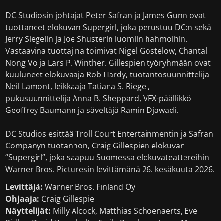
DC Studiosin johtajat Peter Safran ja James Gunn ovat
tuottaneet elokuvan Supergirl, joka perustuu DC:n sekä
Jerry Siegelin ja Joe Shusterin luomiin hahmoihin.
Vastaavina tuottajina toimivat Nigel Gostelow, Chantal
Nong Vo ja Lars P. Winther. Gillespien työryhmään ovat
kuuluneet elokuvaaja Rob Hardy, tuotantosuunnittelija
Neil Lamont, leikkaaja Tatiana S. Riegel,
pukusuunnittelija Anna B. Sheppard, VFX-päällikkö
Geoffrey Baumann ja säveltäjä Ramin Djawadi.
DC Studios esittää Troll Court Entertainmentin ja Safran
Companyn tuotannon, Craig Gillespien elokuvan
“Supergirl”, joka saapuu Suomessa elokuvateattereihin
Warner Bros. Picturesin levittämänä 26. kesäkuuta 2026.
Levittäjä:
Warner Bros. Finland Oy
Ohjaaja:
Craig Gillespie
Näyttelijät:
Milly Alcock, Matthias Schoenaerts, Eve