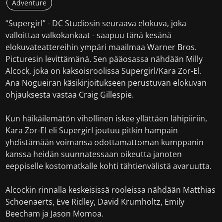
Adventure
“Supergirl” - DC Studiosin seuraava elokuva, joka
valloittaa valkokankaat - saapuu tänä kesänä
elokuvateattereihin ympäri maailmaa Warner Bros.
Picturesin levittämänä. Sen pääosassa nähdään Milly
Alcock, joka on kaksoisroolissa Supergirl/Kara Zor-El.
Ana Nogueiran käsikirjoitukseen perustuvan elokuvan
ohjauksesta vastaa Craig Gillespie.
Kun häikäilemätön vihollinen iskee yllättäen lähipiiriin,
Kara Zor-El eli Supergirl joutuu pitkin hampain
yhdistämään voimansa odottamattoman kumppanin
kanssa heidän suunnatessaan oikeutta janoten
eeppiselle kostomatkalle kohti tähtienvälistä avaruutta.
Alcockin rinnalla keskeisissä rooleissa nähdään Matthias
Schoenaerts, Eve Ridley, David Krumholtz, Emily
Beecham ja Jason Momoa.