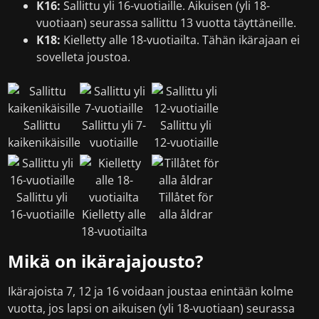
K16:
Sallittu yli 16-vuotiaille. Aikuisen (yli 18-
vuotiaan) seurassa sallittu 13 vuotta täyttäneille.
K18:
Kielletty alle 18-vuotiailta. Tähän ikärajaan ei
sovelleta joustoa.
Sallittu
Sallittu yli 7-
Sallittu yli
kaikenikäisille
vuotiaille
12-vuotiaille
Sallittu yli
Tillåtet för
16-vuotiaille
Kielletty alle
alla åldrar
18-vuotiailta
Mikä on ikärajajousto?
Ikärajoista 7, 12 ja 16 voidaan joustaa enintään kolme
vuotta, jos lapsi on aikuisen (yli 18-vuotiaan) seurassa