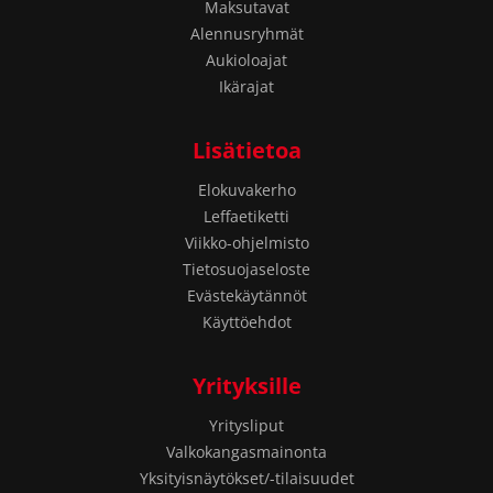
Maksutavat
Alennusryhmät
Aukioloajat
Ikärajat
Lisätietoa
Elokuvakerho
Leffaetiketti
Viikko-ohjelmisto
Tietosuojaseloste
Evästekäytännöt
Käyttöehdot
Yrityksille
Yritysliput
Valkokangasmainonta
Yksityisnäytökset/-tilaisuudet